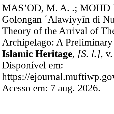
MAS’OD, M. A. .; MOHD N
Golongan ʿAlawiyyīn di Nus
Theory of the Arrival of T
Archipelago: A Preliminary
Islamic Heritage
,
[S. l.]
, v
Disponível em:
https://ejournal.muftiwp.go
Acesso em: 7 aug. 2026.